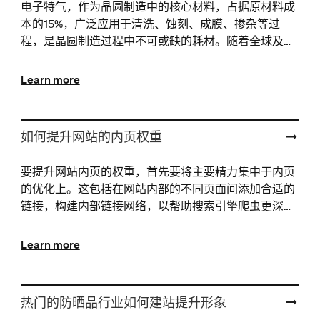
电子特气，作为晶圆制造中的核心材料，占据原材料成
本的15%，广泛应用于清洗、蚀刻、成膜、掺杂等过
程，是晶圆制造过程中不可或缺的耗材。随着全球及中
国集成电路行业的蓬勃发展，电子特气的需求也将持续
增长。
Learn more
如何提升网站的内页权重
要提升网站内页的权重，首先要将主要精力集中于内页
的优化上。这包括在网站内部的不同页面间添加合适的
链接，构建内部链接网络，以帮助搜索引擎爬虫更深入
地抓取和收录页面，同时也传递权重。这种内部链接的
优化对···
Learn more
热门的防晒品行业如何建站提升形象