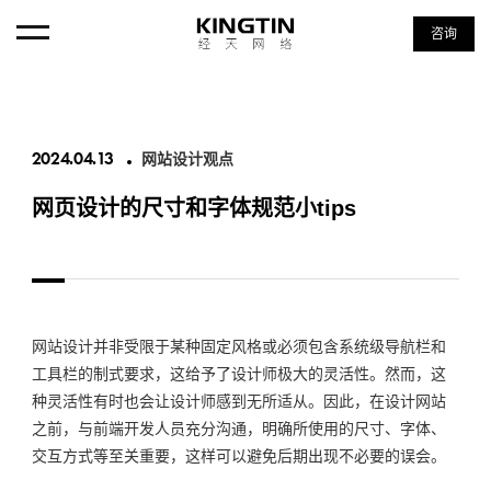
咨询
首页
2024.04.13
网站设计观点
首页
网页设计的尺寸和字体规范小tips
ABOUT・经天
ABOUT・经天
SERVICE・服务项目
SERVICE・服务项目
网站设计
并非受限于某种固定风格或必须包含系统级导航栏和
NEWS・新闻资讯
工具栏的制式要求，这给予了设计师极大的灵活性。然而，这
NEWS・新闻资讯
种灵活性有时也会让设计师感到无所适从。因此，在设计网站
之前，与前端开发人员充分沟通，明确所使用的尺寸、字体、
CASE・设计案例
交互方式等至关重要，这样可以避免后期出现不必要的误会。
CASE・设计案例