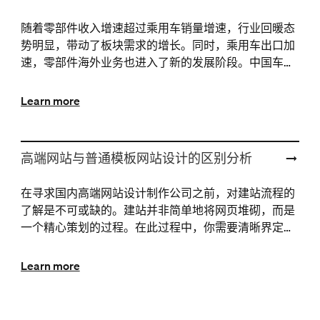
随着零部件收入增速超过乘用车销量增速，行业回暖态
势明显，带动了板块需求的增长。同时，乘用车出口加
速，零部件海外业务也进入了新的发展阶段。中国车企
凭借新能源与智能化技术，成功在欧美市场取得突破，
并提升···
Learn more
高端网站与普通模板网站设计的区别分析
在寻求国内高端网站设计制作公司之前，对建站流程的
了解是不可或缺的。建站并非简单地将网页堆砌，而是
一个精心策划的过程。在此过程中，你需要清晰界定网
站的目的、目标受众以及期望达成的效果。高端网站以
其独特···
Learn more