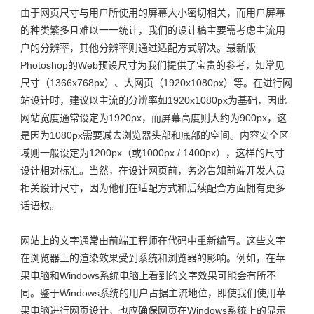
由于网页尺寸与用户所使用的屏幕大小密切相关，而用户屏幕
CONTACT・联系方式
的种类繁多且难以一一统计，我们的设计稿主要需考虑主流用
CONTACT・联系方式
户的分辨率，其他分辨率则通过适配方式解决。最新版
SUBMIT・提交需求
Photoshop的Web预设尺寸为我们提供了宝贵的参考，如常见
SUBMIT・提交需求
尺寸（1366x768px）、大网页（1920x1080px）等。在进行
网
站设计
时，建议以主流的分辨率如1920x1080px为基础，因此
TEL：020-38886206
网站宽度通常设定为1920px，而屏幕高度则大约为900px，这
TEL：020-38886206
是因为1080px需要减去浏览器头部和底部的空间。内容安全区
域则一般设定为1200px（或1000px / 1400px），这样的尺寸
设计相对标准。当然，在设计网页前，务必告知前端开发人员
相关设计尺寸，因为他们在适配方式和后续配合方面拥有更多
话语权。
网站上的文字通常由前端工程师在代码中重新编写。这些文字
在浏览器上的渲染效果受到系统和浏览器的影响。例如，在苹
果电脑和Windows系统电脑上看到的文字效果可能会有所不
同。鉴于Windows系统的用户占据主流地位，即使我们使用苹
果电脑进行网页设计，也应确保网页在Windows系统上的显示