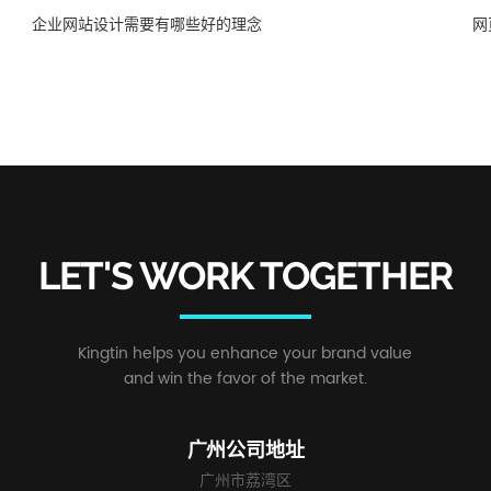
企业网站设计需要有哪些好的理念
网
LET'S WORK TOGETHER
Kingtin helps you enhance your brand value
and win the favor of the market.
广州公司地址
广州市荔湾区