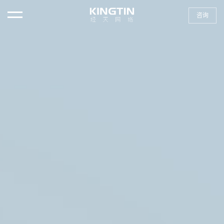
咨询
首页
首页
ABOUT・经天
ABOUT・经天
SERVICE・服务项目
SERVICE・服务项目
NEWS・新闻资讯
NEWS・新闻资讯
CASE・设计案例
CASE・设计案例