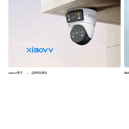
xiaovv电子
Si
品牌网站建设