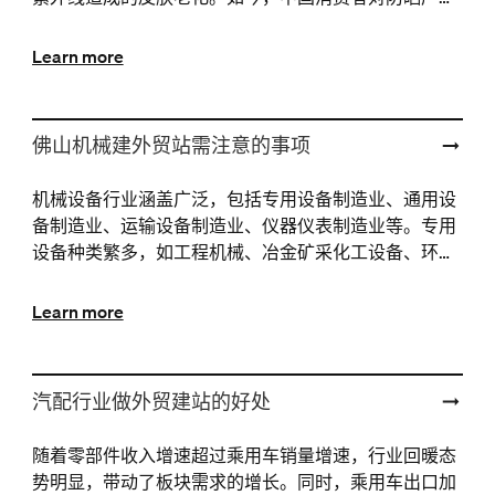
的需求变得更为细化和多元化，深知紫外线是皮肤外源
性老化···
Learn more
佛山机械建外贸站需注意的事项
机械设备行业涵盖广泛，包括专用设备制造业、通用设
备制造业、运输设备制造业、仪器仪表制造业等。专用
设备种类繁多，如工程机械、冶金矿采化工设备、环保
设备、光伏设备、锂电设备、3C设备、半导体设备、印
刷包装···
Learn more
汽配行业做外贸建站的好处
随着零部件收入增速超过乘用车销量增速，行业回暖态
势明显，带动了板块需求的增长。同时，乘用车出口加