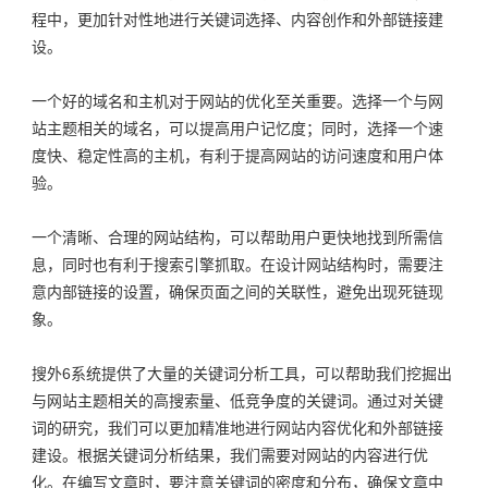
程中，更加针对性地进行关键词选择、内容创作和外部链接建
CONTACT・联系方式
设。
CONTACT・联系方式
SUBMIT・提交需求
一个好的域名和主机对于网站的优化至关重要。选择一个与网
SUBMIT・提交需求
站主题相关的域名，可以提高用户记忆度；同时，选择一个速
度快、稳定性高的主机，有利于提高网站的访问速度和用户体
TEL：020-38886206
验。
TEL：020-38886206
一个清晰、合理的网站结构，可以帮助用户更快地找到所需信
息，同时也有利于搜索引擎抓取。在设计网站结构时，需要注
意内部链接的设置，确保页面之间的关联性，避免出现死链现
象。
搜外6系统提供了大量的关键词分析工具，可以帮助我们挖掘出
与网站主题相关的高搜索量、低竞争度的关键词。通过对关键
词的研究，我们可以更加精准地进行网站内容优化和外部链接
建设。根据关键词分析结果，我们需要对网站的内容进行优
化。在编写文章时，要注意关键词的密度和分布，确保文章中