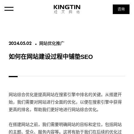
咨询
首页
2024.05.02
网站优化推广
首页
如何在网站建设过程中铺垫SEO
ABOUT・经天
ABOUT・经天
SERVICE・服务项目
SERVICE・服务项目
网站综合优化是提高网站在搜索引擎中排名的关键。从搭建开
NEWS・新闻资讯
始，我们需要对网站进行全面的优化，以便在搜索引擎中获得
NEWS・新闻资讯
更高的排名，帮助我们更好地进行网站综合优化。
CASE・设计案例
在搭建网站之前，我们需要明确网站的目标和定位，包括网站
CASE・设计案例
的主题、受众、服务内容等。这将有助于我们在后续的优化过