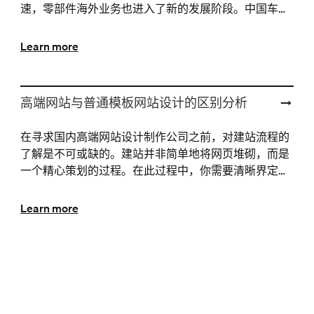
速，零部件海外业务也进入了新的发展阶段。中国车企
凭借新能源与智能化技术，成功在欧美市场取得突破，
并提升···
Learn more
高端网站与普通模板网站设计的区别分析
在寻求国内高端网站设计制作公司之前，对建站流程的
了解是不可或缺的。建站并非简单地将网页堆砌，而是
一个精心策划的过程。在此过程中，你需要清晰界定网
站的目的、目标受众以及期望达成的效果。高端网站以
其独特···
Learn more