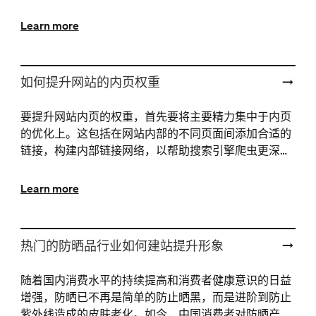
国集成电路行业的蓬勃发展，电子特气的需求也将持续
增长。
Learn more
如何提升网站的内页权重
要提升网站内页的权重，首先要将主要精力集中于内页
的优化上。这包括在网站内部的不同页面间添加合适的
链接，构建内部链接网络，以帮助搜索引擎爬虫更深入
地抓取和收录页面，同时也传递权重。这种内部链接的
优化对···
Learn more
热门的防晒品行业如何建站提升形象
随着国内消费水平的持续提高和消费者健康意识的日益
增强，防晒已不再是简单的防止晒黑，而是进阶到防止
紫外线造成的皮肤老化。如今，中国消费者对防晒产品